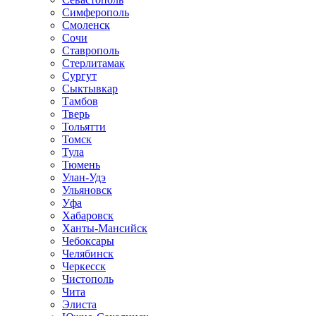
Симферополь
Смоленск
Сочи
Ставрополь
Стерлитамак
Сургут
Сыктывкар
Тамбов
Тверь
Тольятти
Томск
Тула
Тюмень
Улан-Удэ
Ульяновск
Уфа
Хабаровск
Ханты-Мансийск
Чебоксары
Челябинск
Черкесск
Чистополь
Чита
Элиста