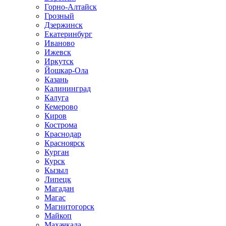
Горно-Алтайск
Грозный
Дзержинск
Екатеринбург
Иваново
Ижевск
Иркутск
Йошкар-Ола
Казань
Калининград
Калуга
Кемерово
Киров
Кострома
Краснодар
Красноярск
Курган
Курск
Кызыл
Липецк
Магадан
Магас
Магнитогорск
Майкоп
Махачкала