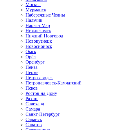
Москва
Мурманск
Набережные Челны
Нальчик
Нарьян-Мар
Нижнекамск
Нижний Новгород
Новокузнецк
Новосибирск
Омск
Орёл
Оренбург
Пенза
Пермь
Петрозаводск
Петропавловск-Камчатский
Псков
Ростов-на-Дону
Рязань
Салехард
Самара
Санкт-Петербург
Саранск
Саратов
Севастополь