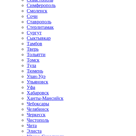
Симферополь
Смоленск
Сочи
Ставрополь
Стерлитамак
Сургут
Сыктывкар
Тамбов
Тверь
Тольятти
Томск
Тула
Тюмень
Улан-Удэ
Ульяновск
Уфа
Хабаровск
Ханты-Мансийск
Чебоксары
Челябинск
Черкесск
Чистополь
Чита
Элиста