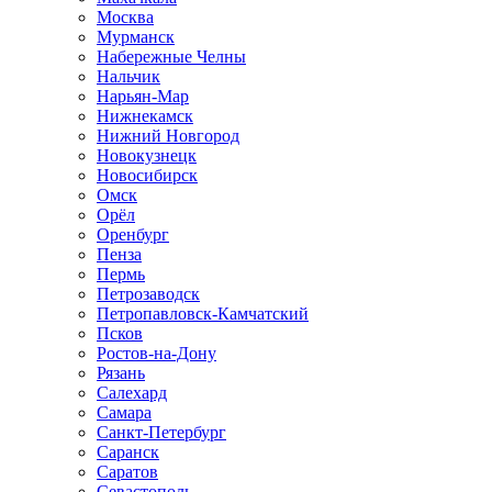
Москва
Мурманск
Набережные Челны
Нальчик
Нарьян-Мар
Нижнекамск
Нижний Новгород
Новокузнецк
Новосибирск
Омск
Орёл
Оренбург
Пенза
Пермь
Петрозаводск
Петропавловск-Камчатский
Псков
Ростов-на-Дону
Рязань
Салехард
Самара
Санкт-Петербург
Саранск
Саратов
Севастополь