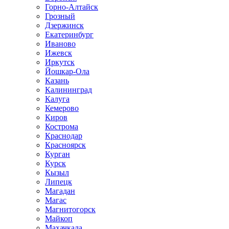
Горно-Алтайск
Грозный
Дзержинск
Екатеринбург
Иваново
Ижевск
Иркутск
Йошкар-Ола
Казань
Калининград
Калуга
Кемерово
Киров
Кострома
Краснодар
Красноярск
Курган
Курск
Кызыл
Липецк
Магадан
Магас
Магнитогорск
Майкоп
Махачкала