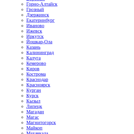
Горно-Алтайск
Грозный
Дзержинск
Екатеринбург
Иваново
Ижевск
Иркутск
Йошкар-Ола
Казань
Калининград
Калуга
Кемерово
Киров
Кострома
Краснодар
Красноярск
Курган
Курск
Кызыл
Липецк
Магадан
Магас
Магнитогорск
Майкоп
Махачкала