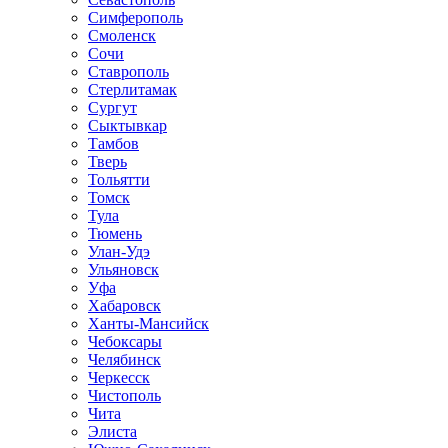
Симферополь
Смоленск
Сочи
Ставрополь
Стерлитамак
Сургут
Сыктывкар
Тамбов
Тверь
Тольятти
Томск
Тула
Тюмень
Улан-Удэ
Ульяновск
Уфа
Хабаровск
Ханты-Мансийск
Чебоксары
Челябинск
Черкесск
Чистополь
Чита
Элиста