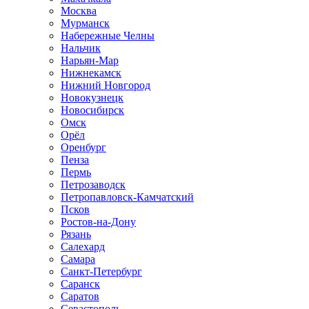
Москва
Мурманск
Набережные Челны
Нальчик
Нарьян-Мар
Нижнекамск
Нижний Новгород
Новокузнецк
Новосибирск
Омск
Орёл
Оренбург
Пенза
Пермь
Петрозаводск
Петропавловск-Камчатский
Псков
Ростов-на-Дону
Рязань
Салехард
Самара
Санкт-Петербург
Саранск
Саратов
Севастополь