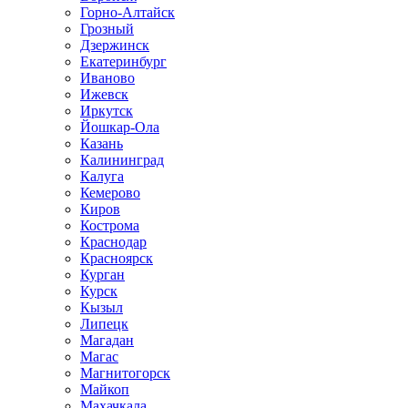
Горно-Алтайск
Грозный
Дзержинск
Екатеринбург
Иваново
Ижевск
Иркутск
Йошкар-Ола
Казань
Калининград
Калуга
Кемерово
Киров
Кострома
Краснодар
Красноярск
Курган
Курск
Кызыл
Липецк
Магадан
Магас
Магнитогорск
Майкоп
Махачкала