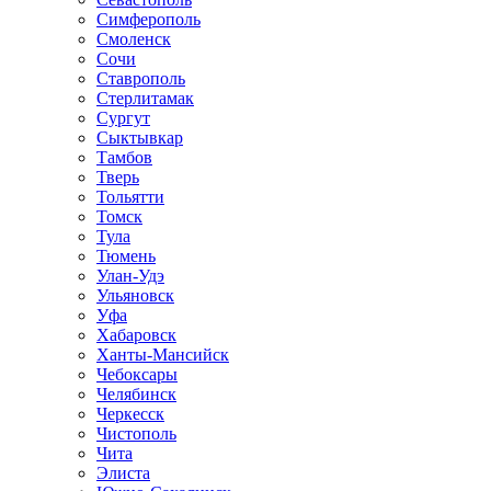
Симферополь
Смоленск
Сочи
Ставрополь
Стерлитамак
Сургут
Сыктывкар
Тамбов
Тверь
Тольятти
Томск
Тула
Тюмень
Улан-Удэ
Ульяновск
Уфа
Хабаровск
Ханты-Мансийск
Чебоксары
Челябинск
Черкесск
Чистополь
Чита
Элиста