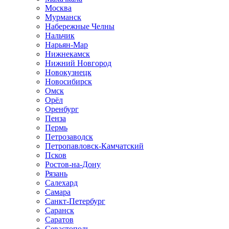
Москва
Мурманск
Набережные Челны
Нальчик
Нарьян-Мар
Нижнекамск
Нижний Новгород
Новокузнецк
Новосибирск
Омск
Орёл
Оренбург
Пенза
Пермь
Петрозаводск
Петропавловск-Камчатский
Псков
Ростов-на-Дону
Рязань
Салехард
Самара
Санкт-Петербург
Саранск
Саратов
Севастополь